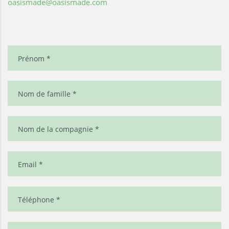
oasismade@oasismade.com