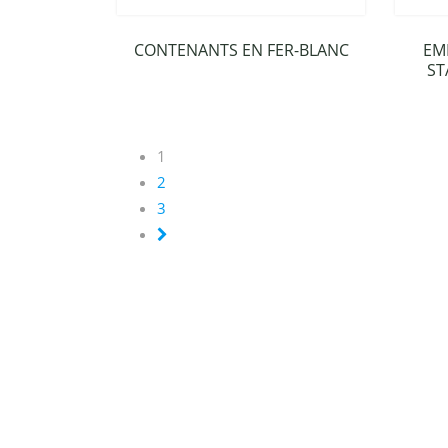
CONTENANTS EN FER-BLANC
EM
ST
1
2
3